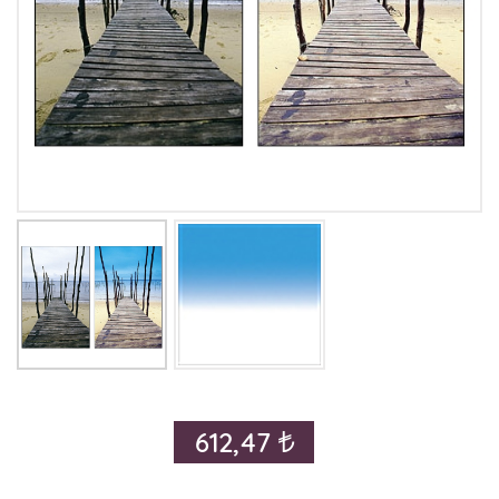
612,47