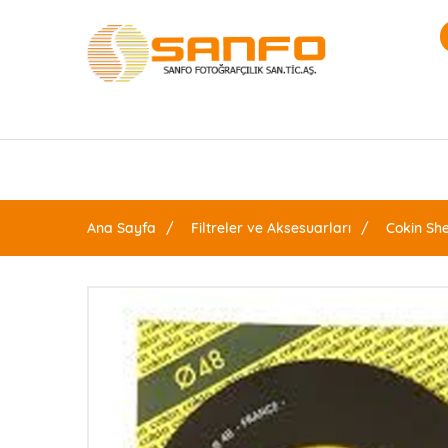
Ana Sayfa
Filtreler ve Aksesuarları
Cokin She