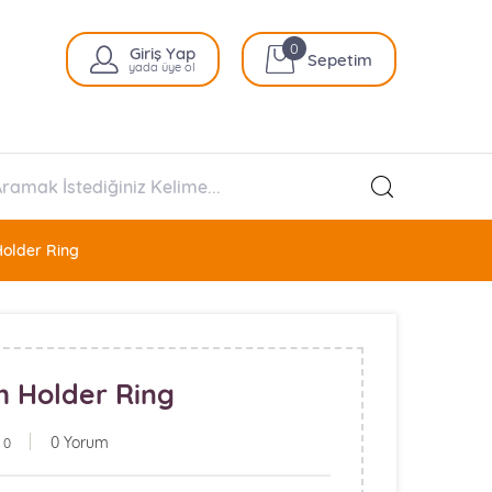
0
Giriş Yap
Sepetim
yada üye ol
older Ring
 Holder Ring
0 Yorum
 0