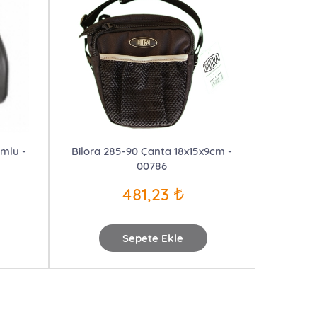
umlu -
Bilora 285-90 Çanta 18x15x9cm -
00786
481,23
Sepete Ekle