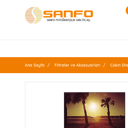
Ana Sayfa
Filtreler ve Aksesuarları
Cokin She