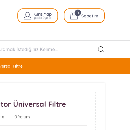
0
Giriş Yap
Sepetim
yada üye ol
versal Filtre
tor Üniversal Filtre
0 Yorum
: 0