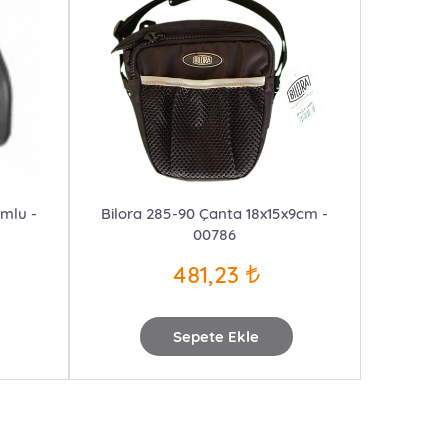
umlu -
Bilora 285-90 Çanta 18x15x9cm -
00786
481,23
Sepete Ekle