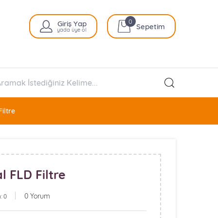
0
Giriş Yap
Sepetim
yada üye ol
iltre
l FLD Filtre
0 Yorum
: 0