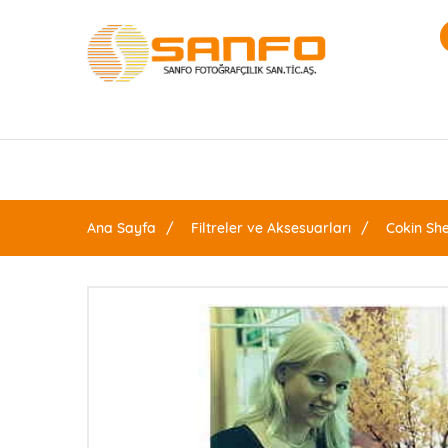
Ana Sayfa
Filtreler ve Aksesuarları
Cokin She