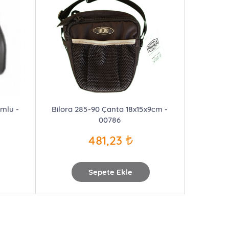
umlu -
Bilora 285-90 Çanta 18x15x9cm -
00786
481,23
Sepete Ekle