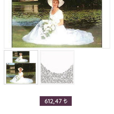
612,47