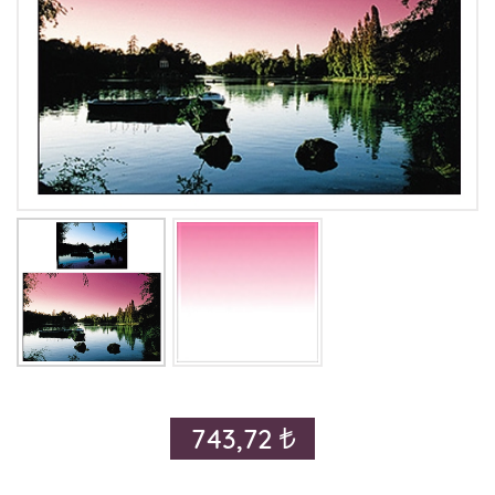
743,72