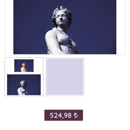
524,98