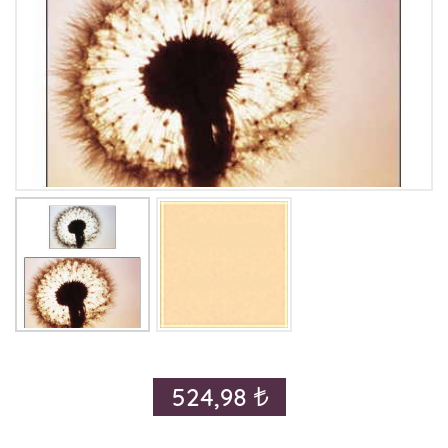
524,98