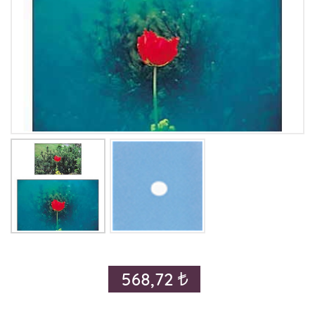
568,72