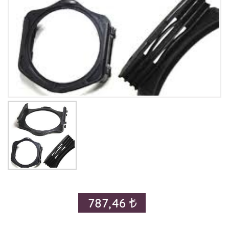
787,46