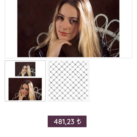
481,23