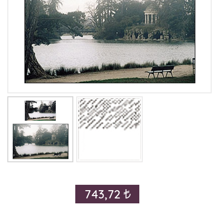
743,72