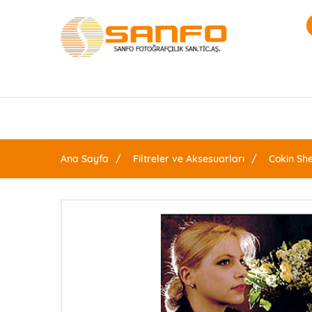
Ana Sayfa
Filtreler ve Aksesuarları
Cokin She