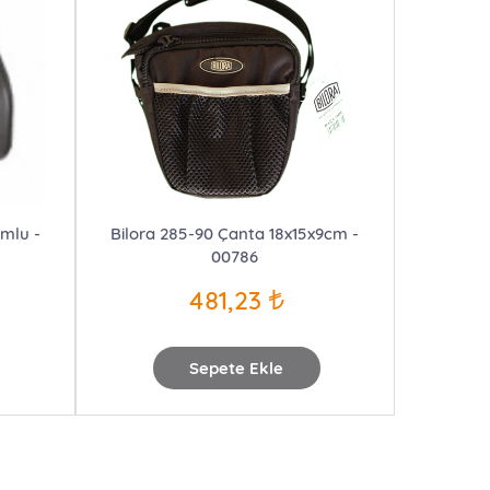
umlu -
Bilora 285-90 Çanta 18x15x9cm -
00786
481,23
Sepete Ekle