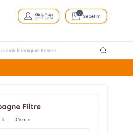
0
Giriş Yap
Sepetim
yada üye ol
agne Filtre
0 Yorum
: 0