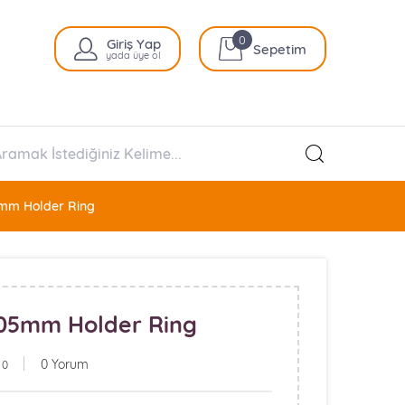
0
Giriş Yap
Sepetim
yada üye ol
5mm Holder Ring
105mm Holder Ring
0 Yorum
 0