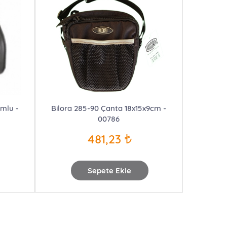
umlu -
Bilora 285-90 Çanta 18x15x9cm -
00786
481,23
Sepete Ekle