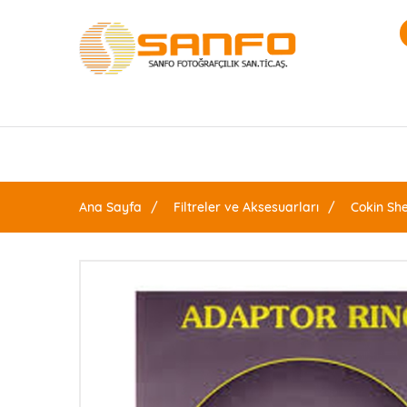
Ana Sayfa
Filtreler ve Aksesuarları
Cokin She