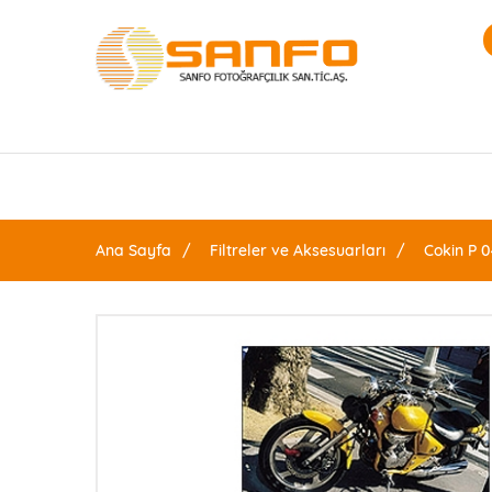
Ana Sayfa
Filtreler ve Aksesuarları
Cokin P 0