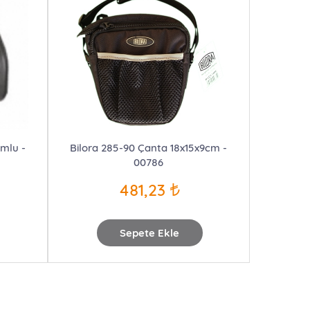
umlu -
Bilora 285-90 Çanta 18x15x9cm -
00786
481,23
Sepete Ekle