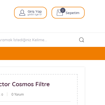
0
Giriş Yap
Sepetim
yada üye ol
ctor Cosmos Filtre
0 Yorum
: 0