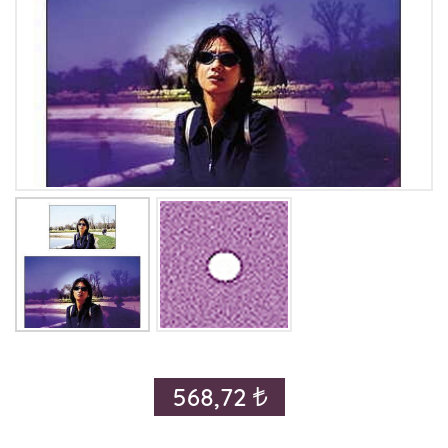
568,72