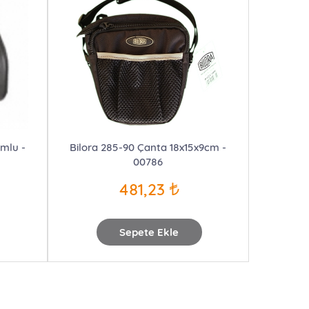
umlu -
Bilora 285-90 Çanta 18x15x9cm -
00786
481,23
Sepete Ekle