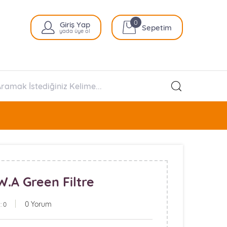
0
Giriş Yap
Sepetim
yada üye ol
W.A Green Filtre
0 Yorum
: 0