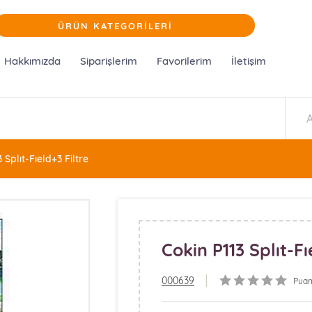
ÜRÜN KATEGORİLERİ
Hakkımızda
Siparişlerim
Favorilerim
İletişim
 Splıt-Fıeld+3 Filtre
Cokin P113 Splıt-Fı
000639
Puan