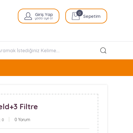
0
Giriş Yap
Sepetim
yada üye ol
eld+3 Filtre
0 Yorum
: 0