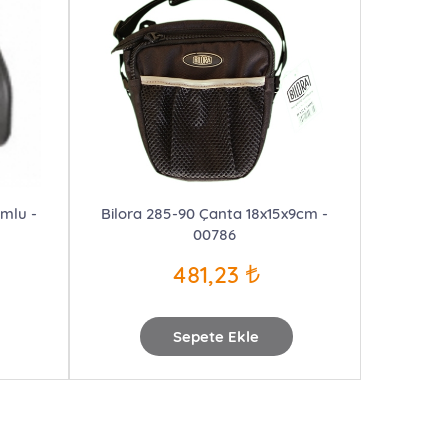
umlu -
Bilora 285-90 Çanta 18x15x9cm -
00786
481,23
Sepete Ekle