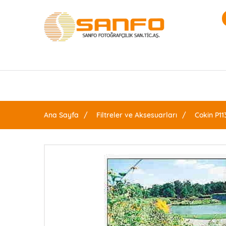
Ana Sayfa
Filtreler ve Aksesuarları
Cokin P113