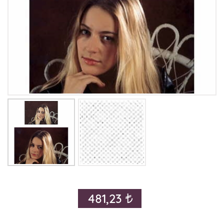
481,23