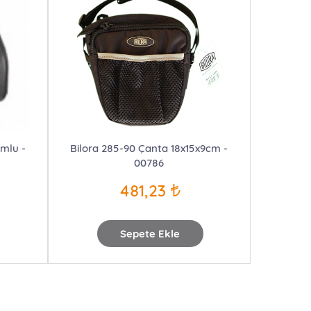
umlu -
Bilora 285-90 Çanta 18x15x9cm -
00786
481,23
Sepete Ekle