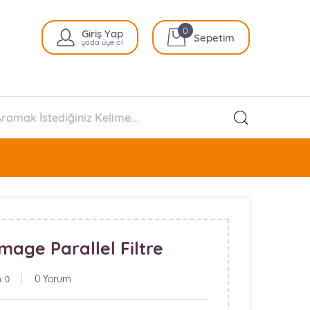
0
Giriş Yap
Sepetim
yada üye ol
mage Parallel Filtre
0 Yorum
: 0