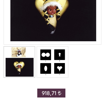
918,71