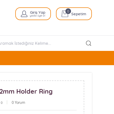
0
Giriş Yap
Sepetim
yada üye ol
82mm Holder Ring
0 Yorum
 0