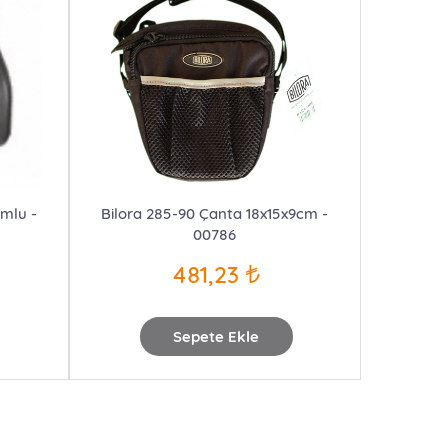
umlu -
Bilora 285-90 Çanta 18x15x9cm -
00786
481,23
Sepete Ekle