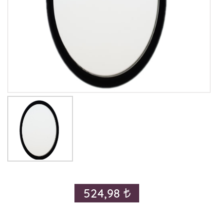
524,98