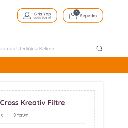
0
Giriş Yap
Sepetim
yada üye ol
ross Kreativ Filtre
0 Yorum
 0