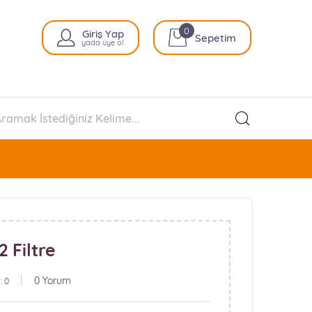
0
Giriş Yap
Sepetim
yada üye ol
 Filtre
0 Yorum
: 0