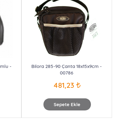
umlu -
Bilora 285-90 Çanta 18x15x9cm -
00786
481,23
Sepete Ekle