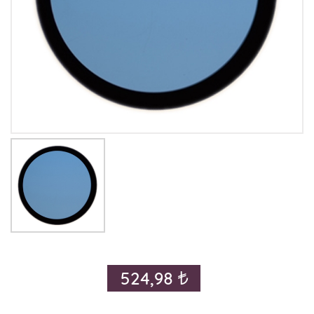
524,98