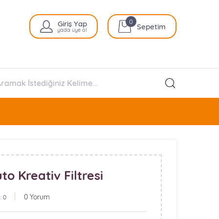
0
Giriş Yap
Sepetim
yada üye ol
 Kreativ Filtresi
0 Yorum
: 0