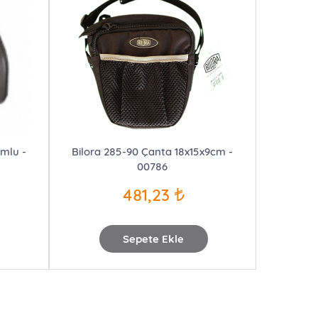
umlu -
Bilora 285-90 Çanta 18x15x9cm -
00786
481,23
Sepete Ekle