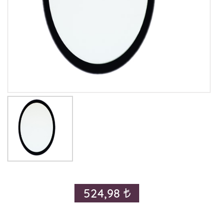
524,98