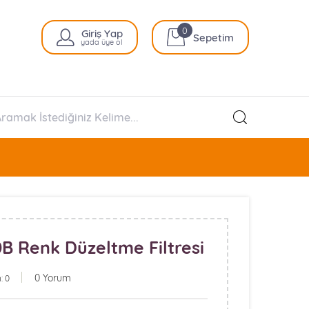
0
Giriş Yap
Sepetim
yada üye ol
 Renk Düzeltme Filtresi
0 Yorum
: 0