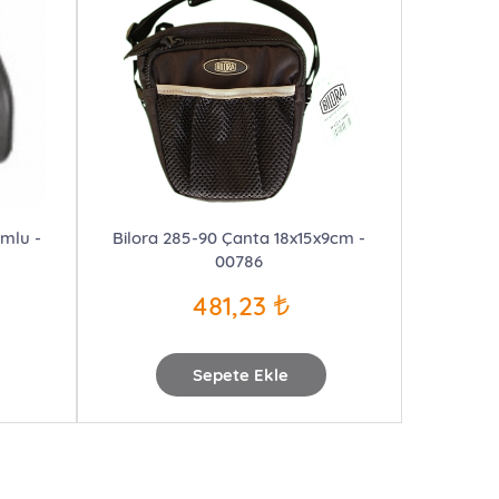
umlu -
Bilora 285-90 Çanta 18x15x9cm -
00786
481,23
Sepete Ekle