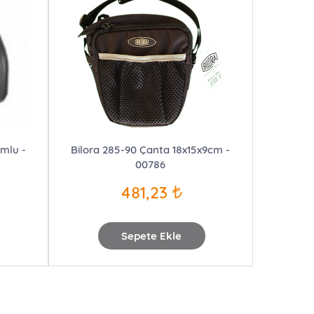
umlu -
Bilora 285-90 Çanta 18x15x9cm -
00786
481,23
Sepete Ekle