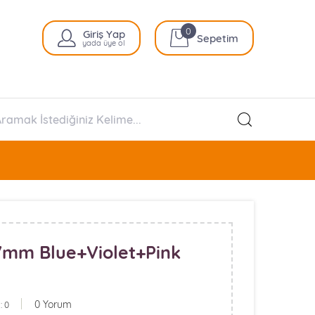
0
Giriş Yap
Sepetim
yada üye ol
7mm Blue+Violet+Pink
0 Yorum
: 0