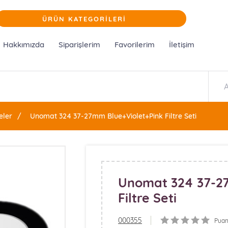
ÜRÜN KATEGORİLERİ
Hakkımızda
Siparişlerim
Favorilerim
İletişim
eler
Unomat 324 37-27mm Blue+Violet+Pink Filtre Seti
Unomat 324 37-2
Filtre Seti
000355
Puan