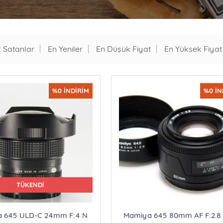
 Satanlar
En Yeniler
En Düşük Fiyat
En Yüksek Fiyat
%0 İNDİRİM
%0 İN
TÜKENDİ
 645 ULD-C 24mm F:4 N
Mamiya 645 80mm AF F:2.8