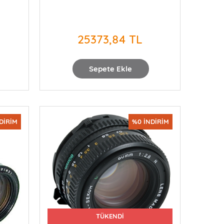
25373,84 TL
Sepete Ekle
DİRİM
%0 İNDİRİM
TÜKENDİ