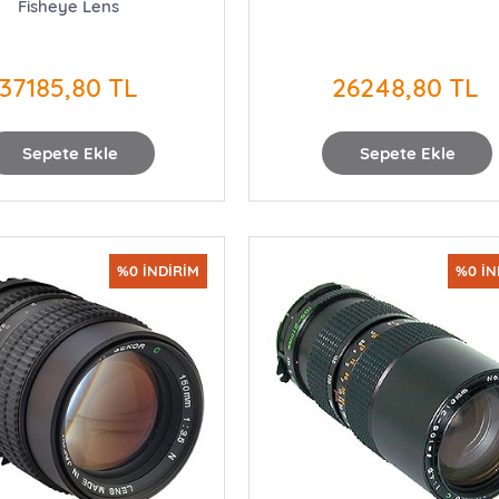
Fisheye Lens
37185,80 TL
26248,80 TL
Sepete Ekle
Sepete Ekle
%0 İNDİRİM
%0 İN