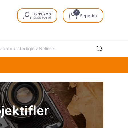
0
Giriş Yap
Sepetim
yada üye ol
ektifler