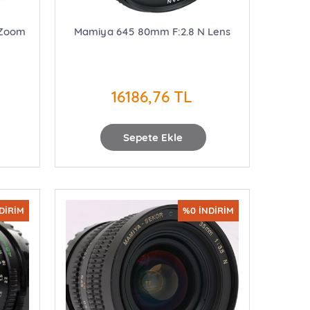
 Zoom
Mamiya 645 80mm F:2.8 N Lens
16186,76 TL
Sepete Ekle
DİRİM
%0 İNDİRİM