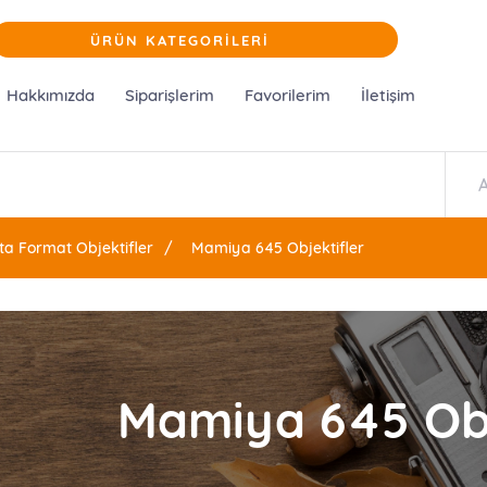
ÜRÜN KATEGORİLERİ
Hakkımızda
Siparişlerim
Favorilerim
İletişim
ta Format Objektifler
Mamiya 645 Objektifler
Mamiya 645 Obj