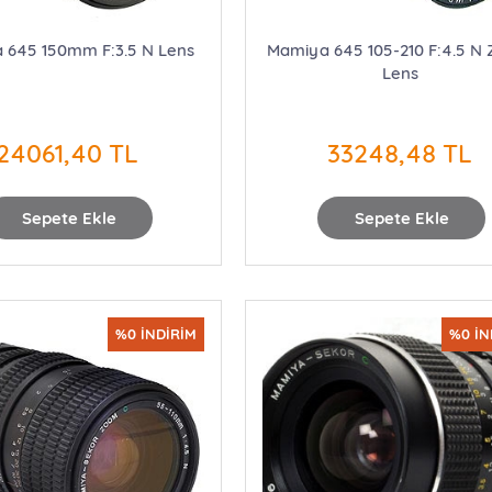
 645 150mm F:3.5 N Lens
Mamiya 645 105-210 F:4.5 N
Lens
24061,40 TL
33248,48 TL
Sepete Ekle
Sepete Ekle
%0 İNDİRİM
%0 İN