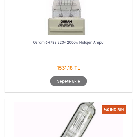
Osram 64788 220v 2000w Halojen Ampul
1531,18 TL
Sepete Ekle
%0 İNDİRİM