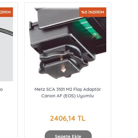
DİRİM
%0 İNDİRİM
lo
Metz SCA 3101 M2 Flaş Adaptör
Canon AF (EOS) Uyumlu
2406,14 TL
Sepete Ekle