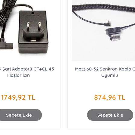
9 Şarj Adaptörü CT+CL 45
Metz 60-52 Senkron Kablo 
Flaşlar İçin
Uyumlu
1749,92 TL
874,96 TL
Sepete Ekle
Sepete Ekle