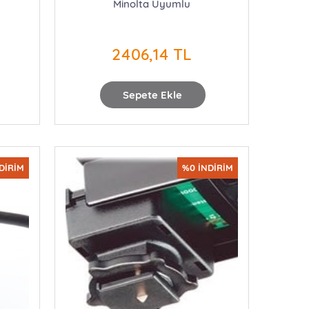
Minolta Uyumlu
2406,14 TL
Sepete Ekle
DİRİM
%0 İNDİRİM