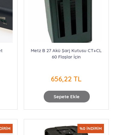
et
Metz B 27 Akü Şarj Kutusu CT+CL
60 Flaşlar İçin
656,22 TL
Sepete Ekle
DİRİM
%0 İNDİRİM