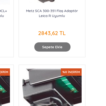
0CL+
Metz SCA 300-351 Flaş Adaptör
mlu
Leica R Uyumlu
2843,62 TL
Sepete Ekle
DİRİM
%0 İNDİRİM