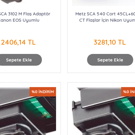
SCA 3102 M Flaş Adaptör
Metz SCA 540 Cort 45CL+6
Canon EOS Uyumlu
CT Flaşlar İçin Nikon Uyu
2406,14 TL
3281,10 TL
Sepete Ekle
Sepete Ekle
%0 İNDİRİM
%0 İN