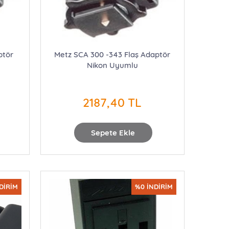
ptör
Metz SCA 300 -343 Flaş Adaptör
Nikon Uyumlu
2187,40 TL
Sepete Ekle
DİRİM
%0 İNDİRİM