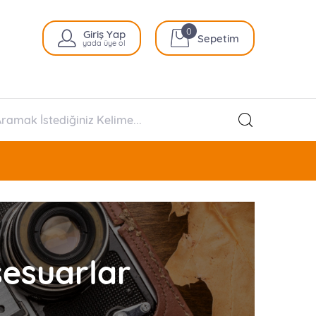
0
Giriş Yap
Sepetim
yada üye ol
sesuarlar