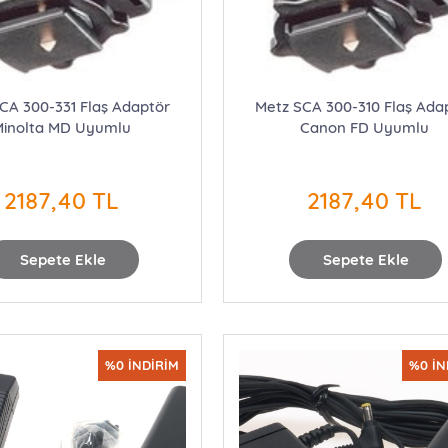
CA 300-331 Flaş Adaptör
Metz SCA 300-310 Flaş Ada
inolta MD Uyumlu
Canon FD Uyumlu
2187,40 TL
2187,40 TL
Sepete Ekle
Sepete Ekle
%0 İNDİRİM
%0 İN