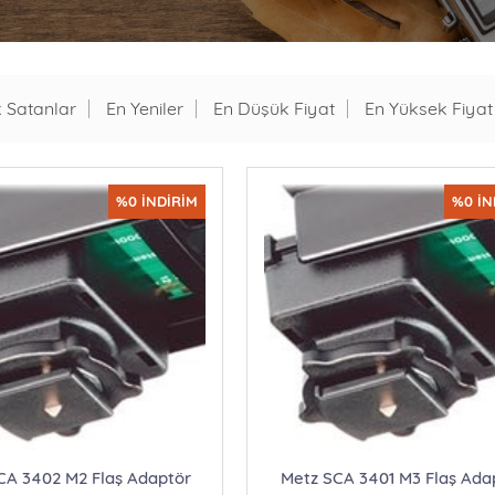
 Satanlar
En Yeniler
En Düşük Fiyat
En Yüksek Fiyat
%0 İNDİRİM
%0 İN
CA 3402 M2 Flaş Adaptör
Metz SCA 3401 M3 Flaş Ada