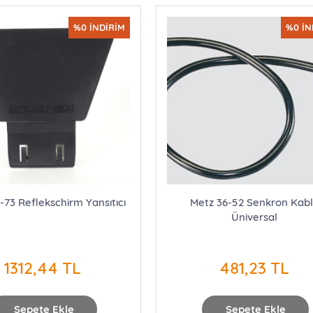
%0 İNDİRİM
%0 İN
-73 Reflekschirm Yansıtıcı
Metz 36-52 Senkron Kab
Üniversal
1312,44 TL
481,23 TL
Sepete Ekle
Sepete Ekle